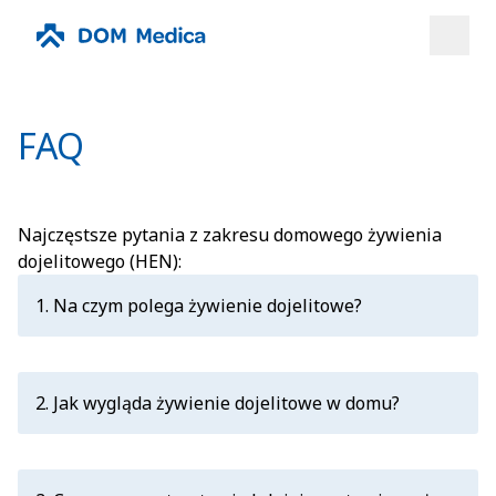
Przejdź do treści
FAQ
Najczęstsze pytania z zakresu domowego żywienia
dojelitowego (HEN):
1. Na czym polega żywienie dojelitowe?
Żywienie dojelitowe jest odrębną formą
odżywiania, w której pokarm dostarczany jest
do organizmu pacjenta drogą inną niż doustna.
2. Jak wygląda żywienie dojelitowe w domu?
Trafia bezpośrednio do żołądka albo do jelita
Pacjent, który posiada sztuczny dostęp
poprzez sztucznie wytworzony dostęp w postaci
do przewodu pokarmowego i nie musi być
zgłębnika lub stomii.