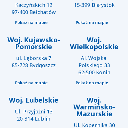
Kaczyńskich 12

15-399 Białystok
FAQ - HMV
97-400 Bełchatów
Pokaż na mapie
Pokaż na mapie
Poradniki Wentylacji
Mechanicznej
Woj. Kujawsko-
Woj.
Pomorskie
Wielkopolskie
ul. Lęborska 7

Al. Wojska 
85-728 Bydgoszcz
Polskiego 33

62-500 Konin
Pokaż na mapie
Pokaż na mapie
Woj. Lubelskie
Woj.
Warmińsko-
Ul. Przyjaźni 13

Mazurskie
20-314 Lublin
Ul. Kopernika 30
